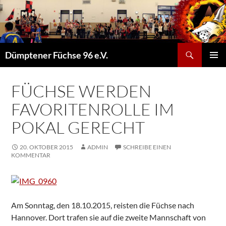
Suchen
Dümptener Füchse 96 e.V.
ZUM
PRIMÄR
INHALT
MENÜ
SPRINGEN
FÜCHSE WERDEN
FAVORITENROLLE IM
POKAL GERECHT
20. OKTOBER 2015
ADMIN
SCHREIBE EINEN
KOMMENTAR
Am Sonntag, den 18.10.2015, reisten die Füchse nach
Hannover. Dort trafen sie auf die zweite Mannschaft von