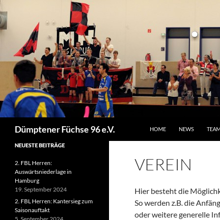
ZUM INHALT SPRINGEN
Suchen
Dümptener Füchse 96 e.V.
HOME
NEWS
TEA
NEUESTE BEITRÄGE
VEREIN
2. FBL Herren:
Auswärtsniederlage in
Hamburg
19. September 2024
Hier besteht die Möglichk
2. FBL Herren: Kantersieg zum
So werden z.B. die Anfäng
Saisonauftakt
oder weitere generelle I
5. September 2024