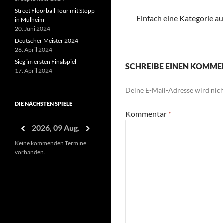
Street Floorball Tour mit Stopp
Einfach eine Kategorie a
in Mülheim
20. Juni 2024
Deutscher Meister 2024
26. April 2024
Sieg im ersten Finalspiel
SCHREIBE EINEN KOMM
17. April 2024
Deine E-Mail-Adresse wird nicht
DIE NÄCHSTEN SPIELE
Kommentar
*
2026, 09 Aug.
Keine kommenden Termine
vorhanden.