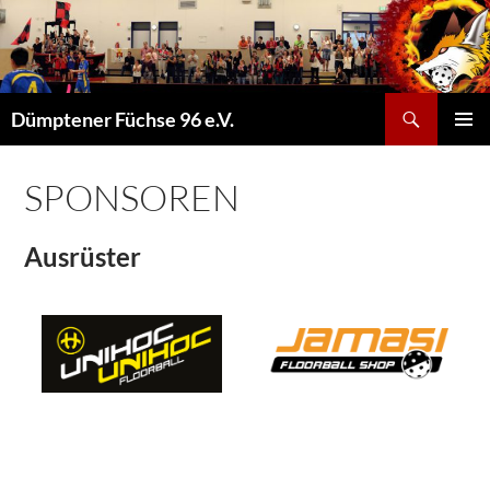
Suchen
Dümptener Füchse 96 e.V.
ZUM
PRIMÄR
INHALT
MENÜ
SPRINGEN
SPONSOREN
Ausrüster