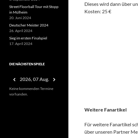
Dieses wird dann über un
Street Floorball Tour mit Stopp
Kosten: 25 €
in Mülheim
20. Juni 2024
Deutscher Meister 2024
26. April 2024
Sieg im ersten Finalspiel
17. April 2024
DIE NÄCHSTEN SPIELE
2026, 07 Aug.
Keine kommenden Termine
vorhanden.
Weitere Fanartikel
Für weitere Fanartikel sc
über unseren Partner Men