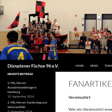
ZUM INHALT SPRINGEN
Suchen
Dümptener Füchse 96 e.V.
HOME
NEWS
TEAM
NEUESTE BEITRÄGE
FANARTIKE
2. FBL Herren:
Auswärtsniederlage in
Hamburg
19. September 2024
Vereinsshirt
2. FBL Herren: Kantersieg zum
Saisonauftakt
Wer ein Vereinsshirt erw
5. September 2024