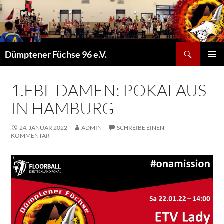
Suchen
Dümptener Füchse 96 e.V.
ZUM
PRIMÄR
INHALT
MENÜ
SPRINGEN
1.FBL DAMEN: POKALAUS
IN HAMBURG
24. JANUAR 2022
ADMIN
SCHREIBE EINEN
KOMMENTAR