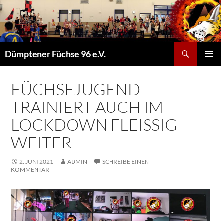
Suchen
Dümptener Füchse 96 e.V.
ZUM
PRIMÄR
INHALT
MENÜ
SPRINGEN
FÜCHSEJUGEND
TRAINIERT AUCH IM
LOCKDOWN FLEISSIG W
EITER
2. JUNI 2021
ADMIN
SCHREIBE EINEN
KOMMENTAR