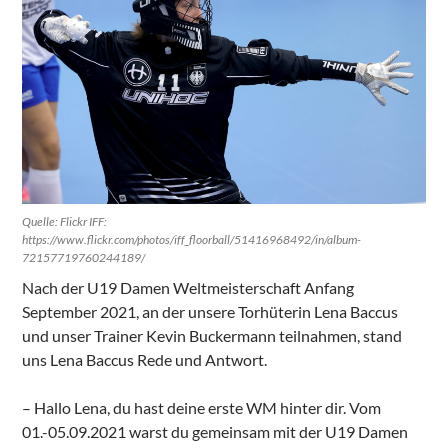
Quelle: Flickr IFF:
https://www.flickr.com/photos/iff_floorball/51416968492/in/album-
72157719760244189/
Nach der U19 Damen Weltmeisterschaft Anfang
September 2021, an der unsere Torhüterin Lena Baccus
und unser Trainer Kevin Buckermann teilnahmen, stand
uns Lena Baccus Rede und Antwort.
– Hallo Lena, du hast deine erste WM hinter dir. Vom
01.-05.09.2021 warst du gemeinsam mit der U19 Damen