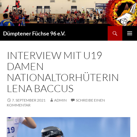
Suchen
Dümptener Füchse 96 e.V.
ZUM
PRIMÄR
INHALT
MENÜ
SPRINGEN
INTERVIEW MIT U19
DAMEN
NATIONALTORHÜTERIN
LENA BACCUS
7. SEPTEMBER 2021
ADMIN
SCHREIBE EINEN
KOMMENTAR