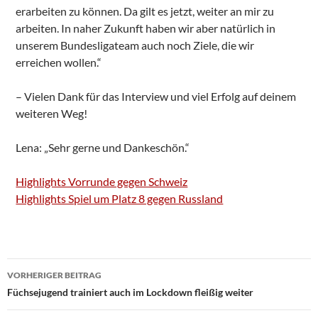
erarbeiten zu können. Da gilt es jetzt, weiter an mir zu
arbeiten. In naher Zukunft haben wir aber natürlich in
unserem Bundesligateam auch noch Ziele, die wir
erreichen wollen.“
– Vielen Dank für das Interview und viel Erfolg auf deinem
weiteren Weg!
Lena: „Sehr gerne und Dankeschön.“
Highlights Vorrunde gegen Schweiz
Highlights Spiel um Platz 8 gegen Russland
Beitragsnavigation
VORHERIGER BEITRAG
Füchsejugend trainiert auch im Lockdown fleißig weiter