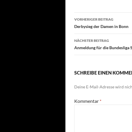
Beitragsnavigati
VORHERIGER BEITRAG
Derbysieg der Damen in Bonn
NÄCHSTER BEITRAG
Anmeldung für die Bundesliga 
SCHREIBE EINEN KOMM
Deine E-Mail-Adresse wird nicht
Kommentar
*