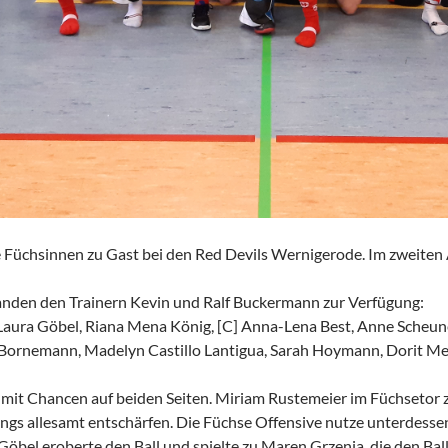
Füchsinnen zu Gast bei den Red Devils Wernigerode. Im zweiten A
anden den Trainern Kevin und Ralf Buckermann zur Verfügung:
Laura Göbel, Riana Mena König, [C] Anna-Lena Best, Anne Scheun
Bornemann, Madelyn Castillo Lantigua, Sarah Hoymann, Dorit Melc
e mit Chancen auf beiden Seiten. Miriam Rustemeier im Füchsetor z
dings allesamt entschärfen. Die Füchse Offensive nutze unterdessen
öbel eroberte den Ball und spielte zu Maren Grzenia, die den Ball