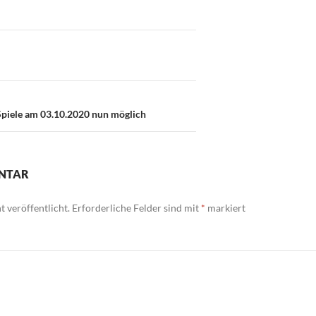
on
Spiele am 03.10.2020 nun möglich
ENTAR
 veröffentlicht.
Erforderliche Felder sind mit
*
markiert