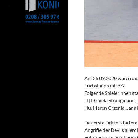
Am 26.09.2020 waren die 
Füchsinnen mit 5:2.
Folgende Spielerinnen st
[T] Daniela Strüngmann, 
Hu, Maren Grzenia, Jana 
Das erste Drittel startet
Angriffe der Devils aller
Führung zu gehen. Laura G