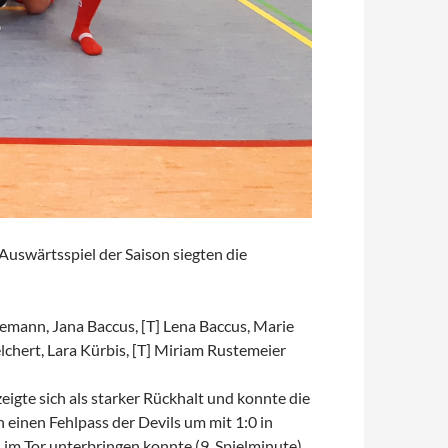
uswärtsspiel der Saison siegten die
emann, Jana Baccus, [T] Lena Baccus, Marie
hert, Lara Kürbis, [T] Miriam Rustemeier
eigte sich als starker Rückhalt und konnte die
 einen Fehlpass der Devils um mit 1:0 in
 im Tor unterbringen konnte (9. Spielminute).