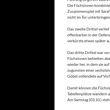
Die Füchsinnen kombinier
Zusammenspiel mit Sarah 
nicht im Tor unterbringe
Das zweite Drittel verlie
offenbarten in der Defens
verkürzte etwas später au
Das dritte Drittel war v
Füchsinnen behielten abe
wieder her, in dem sie au
zugunsten einer sechsten 
Göbel vollendete auf Vor
Damit können die Füchsin
Tabellenplätze wandern a
Am Samstag (03.10.) steh