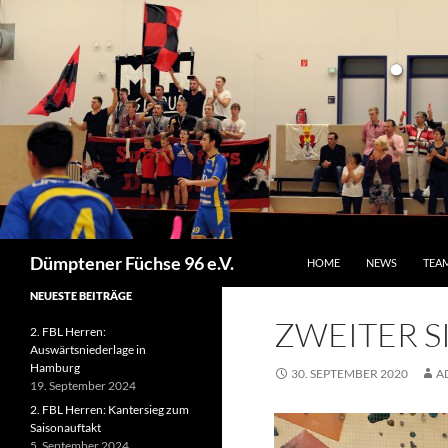
ZUM INHALT SPRINGEN
Suchen
Dümptener Füchse 96 e.V.
HOME
NEWS
TEA
NEUESTE BEITRÄGE
ZWEITER S
2. FBL Herren:
Auswärtsniederlage in
Hamburg
30. SEPTEMBER 2020
A
19. September 2024
2. FBL Herren: Kantersieg zum
Saisonauftakt
5. September 2024