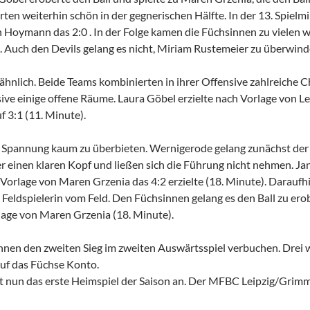
ten weiterhin schön in der gegnerischen Hälfte. In der 13. Spielm
Hoymann das 2:0 . In der Folge kamen die Füchsinnen zu vielen w
n. Auch den Devils gelang es nicht, Miriam Rustemeier zu überwind
f ähnlich. Beide Teams kombinierten in ihrer Offensive zahlreiche C
ive einige offene Räume. Laura Göbel erzielte nach Vorlage von L
f 3:1 (11. Minute).
or Spannung kaum zu überbieten. Wernigerode gelang zunächst der 
r einen klaren Kopf und ließen sich die Führung nicht nehmen. J
f Vorlage von Maren Grzenia das 4:2 erzielte (18. Minute). Daraufh
Feldspielerin vom Feld. Den Füchsinnen gelang es den Ball zu erob
lage von Maren Grzenia (18. Minute).
nen den zweiten Sieg im zweiten Auswärtsspiel verbuchen. Drei 
uf das Füchse Konto.
t nun das erste Heimspiel der Saison an. Der MFBC Leipzig/Gri