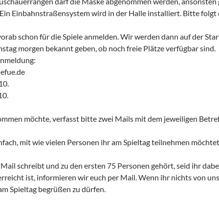
Zuschauerrängen darf die Maske abgenommen werden, ansonsten gil
Ein Einbahnstraßensystem wird in der Halle installiert. Bitte fol
vorab schon für die Spiele anmelden. Wir werden dann auf der St
stag morgen bekannt geben, ob noch freie Plätze verfügbar sind.
 Anmeldung:
efue.de
10.
10.
ommen möchte, verfasst bitte zwei Mails mit dem jeweiligen Betref
einfach, mit wie vielen Personen ihr am Spieltag teilnehmen möchtet
 Mail schreibt und zu den ersten 75 Personen gehört, seid ihr dab
erreicht ist, informieren wir euch per Mail. Wenn ihr nichts von un
 am Spieltag begrüßen zu dürfen.