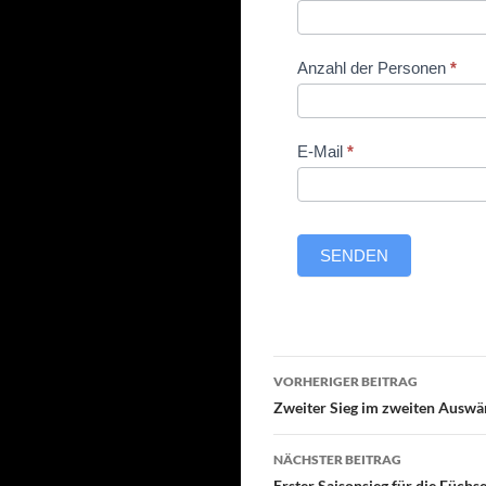
Heimspiel
Herren
3.10.2020
Anzahl der Personen
*
E-Mail
*
SENDEN
Beitragsnavigati
VORHERIGER BEITRAG
Zweiter Sieg im zweiten Auswär
NÄCHSTER BEITRAG
Erster Saisonsieg für die Füchs