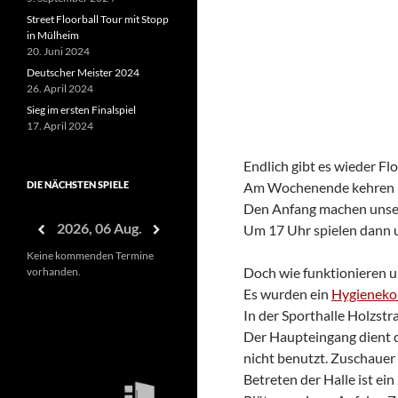
Street Floorball Tour mit Stopp
in Mülheim
20. Juni 2024
Deutscher Meister 2024
26. April 2024
Sieg im ersten Finalspiel
17. April 2024
Endlich gibt es wieder Fl
DIE NÄCHSTEN SPIELE
Am Wochenende kehren un
Den Anfang machen unser
2026, 06 Aug.
Um 17 Uhr spielen dann u
Keine kommenden Termine
Doch wie funktionieren u
vorhanden.
Es wurden ein
Hygieneko
In der Sporthalle Holzst
Der Haupteingang dient di
nicht benutzt. Zuschauer 
Betreten der Halle ist e