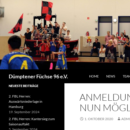
ZUM INHALT SPRINGEN
Suchen
Dümptener Füchse 96 e.V.
HOME
NEWS
TEA
NEUESTE BEITRÄGE
ANMELDUNG
2. FBL Herren:
Auswärtsniederlage in
NUN MÖGL
Hamburg
19. September 2024
2. FBL Herren: Kantersieg zum
1. OKTOBER 2020
ADM
Saisonauftakt
5. September 2024