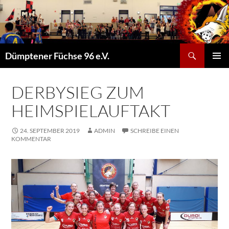
Suchen
Dümptener Füchse 96 e.V.
ZUM
PRIMÄR
INHALT
MENÜ
SPRINGEN
DERBYSIEG ZUM
HEIMSPIELAUFTAKT
24. SEPTEMBER 2019
ADMIN
SCHREIBE EINEN
KOMMENTAR