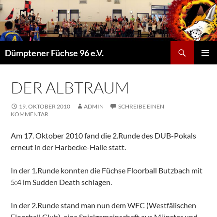
Suchen
Dümptener Füchse 96 e.V.
ZUM
PRIMÄR
INHALT
MENÜ
SPRINGEN
DER ALBTRAUM
19. OKTOBER 2010
ADMIN
SCHREIBE EINEN
KOMMENTAR
Am 17. Oktober 2010 fand die 2.Runde des DUB-Pokals
erneut in der Harbecke-Halle statt.
In der 1.Runde konnten die Füchse Floorball Butzbach mit
5:4 im Sudden Death schlagen.
In der 2.Runde stand man nun dem WFC (Westfälischen
Floorball Club), eine Spielgemeinschaft aus Münster und