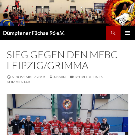
Suchen
Dümptener Füchse 96 e.V.
ZUM
PRIMÄR
INHALT
MENÜ
SPRINGEN
SIEG GEGEN DEN MFBC
LEIPZIG/GRIMMA
6. NOVEMBER 2019
ADMIN
SCHREIBE EINEN
KOMMENTAR