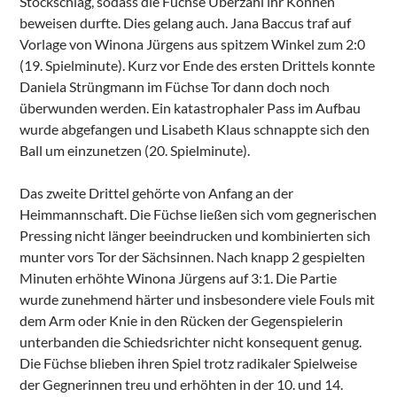
Stockschlag, sodass die Füchse Überzahl ihr Können
beweisen durfte. Dies gelang auch. Jana Baccus traf auf
Vorlage von Winona Jürgens aus spitzem Winkel zum 2:0
(19. Spielminute). Kurz vor Ende des ersten Drittels konnte
Daniela Strüngmann im Füchse Tor dann doch noch
überwunden werden. Ein katastrophaler Pass im Aufbau
wurde abgefangen und Lisabeth Klaus schnappte sich den
Ball um einzunetzen (20. Spielminute).
Das zweite Drittel gehörte von Anfang an der
Heimmannschaft. Die Füchse ließen sich vom gegnerischen
Pressing nicht länger beeindrucken und kombinierten sich
munter vors Tor der Sächsinnen. Nach knapp 2 gespielten
Minuten erhöhte Winona Jürgens auf 3:1. Die Partie
wurde zunehmend härter und insbesondere viele Fouls mit
dem Arm oder Knie in den Rücken der Gegenspielerin
unterbanden die Schiedsrichter nicht konsequent genug.
Die Füchse blieben ihren Spiel trotz radikaler Spielweise
der Gegnerinnen treu und erhöhten in der 10. und 14.