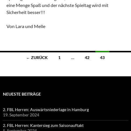
eine Menge Spaß und der nächste Spieltag wird mit
Sicherheit besser!!!
Von Lara und Melle
Beitragsnavigation
← ZURÜCK
1
…
42
43
NEUESTE BEITRÄGE
2. FBL Herren: Auswärtsniederlage in Hamburg
19. September 2024
2. FBL Herren: Kantersieg zum Saisonauftakt
5. September 2024