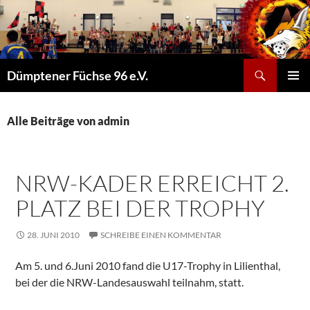
Suchen
Dümptener Füchse 96 e.V.
ZUM
PRIMÄR
INHALT
MENÜ
SPRINGEN
Alle Beiträge von admin
NRW-KADER ERREICHT 2.
PLATZ BEI DER TROPHY
28. JUNI 2010
SCHREIBE EINEN KOMMENTAR
Am 5. und 6.Juni 2010 fand die U17-Trophy in Lilienthal,
bei der die NRW-Landesauswahl teilnahm, statt.