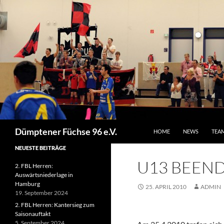
ZUM INHALT SPRINGEN
Suchen
Dümptener Füchse 96 e.V.
HOME
NEWS
TEA
NEUESTE BEITRÄGE
U13 BEEND
2. FBL Herren:
Auswärtsniederlage in
Hamburg
25. APRIL 2010
ADMIN
19. September 2024
2. FBL Herren: Kantersieg zum
Saisonauftakt
5. September 2024