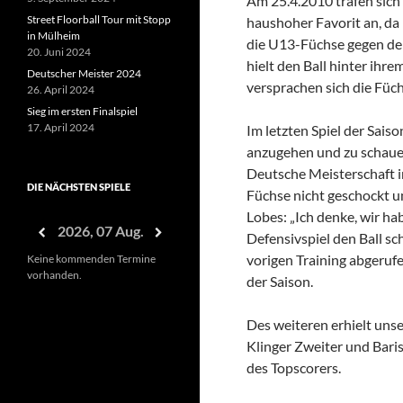
Am 25.4.2010 trafen sich
Street Floorball Tour mit Stopp
haushoher Favorit an, da
in Mülheim
die U13-Füchse gegen de
20. Juni 2024
hielt den Ball hinter ihre
Deutscher Meister 2024
versprachen sich die Füch
26. April 2024
Sieg im ersten Finalspiel
17. April 2024
Im letzten Spiel der Sais
anzugehen und zu schauen,
Deutsche Meisterschaft in
DIE NÄCHSTEN SPIELE
Füchse nicht geschockt un
Lobes: „Ich denke, wir ha
2026, 07 Aug.
Defensivspiel den Ball s
vorigen Training abgeruf
Keine kommenden Termine
vorhanden.
der Saison.
Des weiteren erhielt uns
Klinger Zweiter und Baris
des Topscorers.