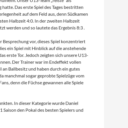
Mülheim. Unser U13-Team „reiste“ als
atte. Das erste Spiel des Tages bestritten
rlegenheit auf dem Feld aus, denn Südkamen
rsten Halbzeit 4:0. In der zweiten Halbzeit
tzt werden und so lautete das Ergebnis 8:3 .
r Besprechung vor, dieses Spiel konzentriert
es ein Spiel mit Hinblick auf die anstehende
as erste Tor. Jedoch zeigten sich unsere U13-
annen. Der Trainer war im Endeffekt vollen
il an Ballbesitz und haben durch ein gutes
t, da manchmal sogar geprobte Spielzüge vom
Fans, denn die Füchse gewannen alle Spiele
nkten. In dieser Kategorie wurde Daniel
11 Saison den Pokal des besten Spielers und