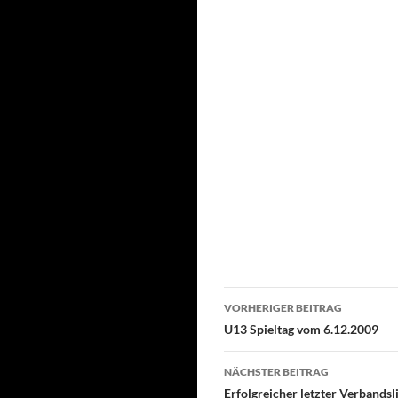
Beitragsnavigati
VORHERIGER BEITRAG
U13 Spieltag vom 6.12.2009
NÄCHSTER BEITRAG
Erfolgreicher letzter Verbandsl