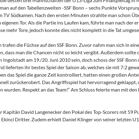
 die besten drei Mannschaften der U13-Liga zum Finalspieltag in 
 man auf den Tabellenzweiten -SSF Bonn – sechs Punkte Vorsprung h
n TV Südkamen. Nach den ersten Minuten strahlte man schon Übe
m eigenen Tor. Als die Partie ins Laufen kam, führte man nach der e
se mehr Tore, jedoch konnte dies nicht komplett in die Tat umgese
on trafen die Füchse auf den SSF Bonn. Zuvor nahm man sich in eine
 dass man die Chancen nicht so leicht vergibt. Außerdem sollte di
 Ingolstadt am 19./20. Juni 2010 sein, doch schoss der SSF Bonn d
d lieferten ihr bestes Spiel der Saison ab, welches sie mit 7:2 gew
ben das Spiel die ganze Zeit kontrolliert, hatten einen großen Ante
chnell zurückerobert. Das Angriffsspiel hat hervorragend geklapp
en wurden. Respekt an das Team!“ Am Schluss feierte man mit den 
er Kapitän David Langenecker den Pokal des Top-Scorers mit 59 Pu
 Ekinci Dritter. Zudem erhielt Daniel Klinger von seiner letzten U