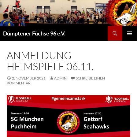
Suchen
Dümptener Füchse 96 e.V.
ZUM
PRIMÄR
INHALT
MENÜ
SPRINGEN
ANMELDUNG
HEIMSPIELE 06.11.
2. NOVEMBER 2021
ADMIN
SCHREIBE EINEN
KOMMENTAR