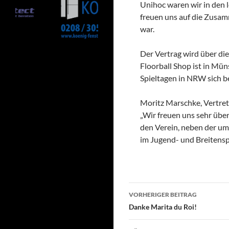
Unihoc waren wir in den l
freuen uns auf die Zusam
war.
Der Vertrag wird über die
Floorball Shop ist in Mü
Spieltagen in NRW sich b
Moritz Marschke, Vertrete
„Wir freuen uns sehr üb
den Verein, neben der um
im Jugend- und Breitensp
Beitragsnavigati
VORHERIGER BEITRAG
Danke Marita du Roi!