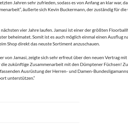
etzten Jahren sehr zufrieden, sodass es von Anfang an klar war, da
menarbeit“, äußerte sich Kevin Buckermann, der zuständig für di
 nächsten vier Jahre laufen. Jamasi ist einer der größten Floorba
nster beheimatet. Somit ist es auch möglich einmal einen Ausflug
eim Shop direkt das neuste Sortiment anzuschauen.
r von Jamasi, zeigte sich sehr erfreut über den neuen Vertrag mi
er die zukünftige Zusammenarbeit mit den Dümptener Füchsen! Z
fassenden Ausrüstung der Herren- und Damen-Bundesligamannscha
ort unterstützen.“
on