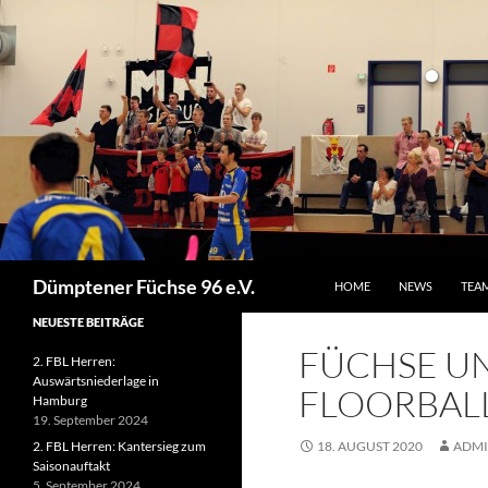
ZUM INHALT SPRINGEN
Suchen
Dümptener Füchse 96 e.V.
HOME
NEWS
TEA
NEUESTE BEITRÄGE
FÜCHSE U
2. FBL Herren:
Auswärtsniederlage in
FLOORBAL
Hamburg
19. September 2024
2. FBL Herren: Kantersieg zum
18. AUGUST 2020
ADM
Saisonauftakt
5. September 2024