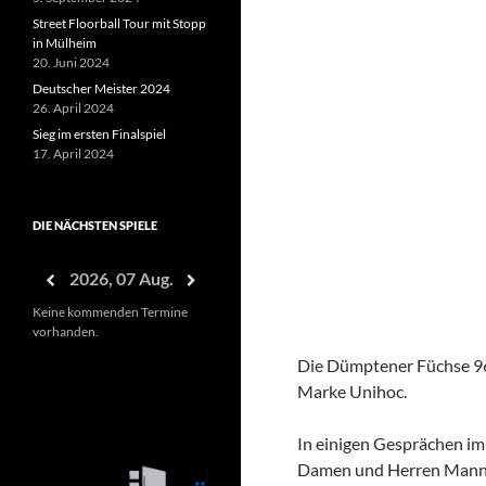
Street Floorball Tour mit Stopp
in Mülheim
20. Juni 2024
Deutscher Meister 2024
26. April 2024
Sieg im ersten Finalspiel
17. April 2024
DIE NÄCHSTEN SPIELE
2026, 07 Aug.
Keine kommenden Termine
vorhanden.
Die Dümptener Füchse 96
Marke Unihoc.
In einigen Gesprächen im 
Damen und Herren Mannsch