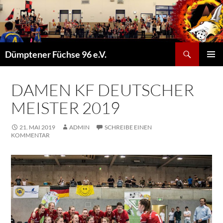
Suchen
Dümptener Füchse 96 e.V.
ZUM
PRIMÄR
INHALT
MENÜ
SPRINGEN
DAMEN KF DEUTSCHER
MEISTER 2019
21. MAI 2019
ADMIN
SCHREIBE EINEN
KOMMENTAR