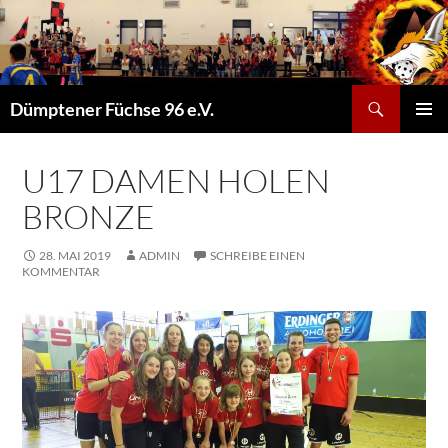
Suchen
Dümptener Füchse 96 e.V.
ZUM
PRIMÄR
INHALT
MENÜ
SPRINGEN
U17 DAMEN HOLEN
BRONZE
28. MAI 2019
ADMIN
SCHREIBE EINEN
KOMMENTAR