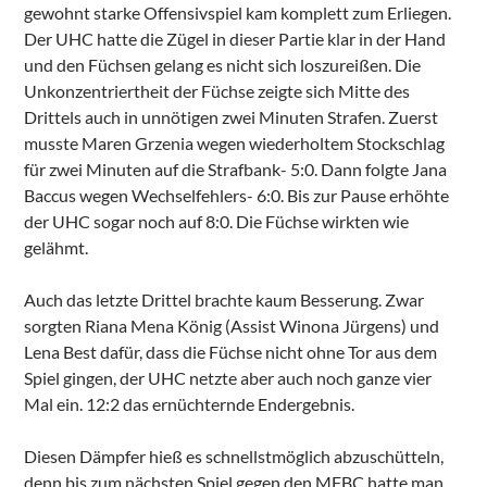
gewohnt starke Offensivspiel kam komplett zum Erliegen.
Der UHC hatte die Zügel in dieser Partie klar in der Hand
und den Füchsen gelang es nicht sich loszureißen. Die
Unkonzentriertheit der Füchse zeigte sich Mitte des
Drittels auch in unnötigen zwei Minuten Strafen. Zuerst
musste Maren Grzenia wegen wiederholtem Stockschlag
für zwei Minuten auf die Strafbank- 5:0. Dann folgte Jana
Baccus wegen Wechselfehlers- 6:0. Bis zur Pause erhöhte
der UHC sogar noch auf 8:0. Die Füchse wirkten wie
gelähmt.
Auch das letzte Drittel brachte kaum Besserung. Zwar
sorgten Riana Mena König (Assist Winona Jürgens) und
Lena Best dafür, dass die Füchse nicht ohne Tor aus dem
Spiel gingen, der UHC netzte aber auch noch ganze vier
Mal ein. 12:2 das ernüchternde Endergebnis.
Diesen Dämpfer hieß es schnellstmöglich abzuschütteln,
denn bis zum nächsten Spiel gegen den MFBC hatte man