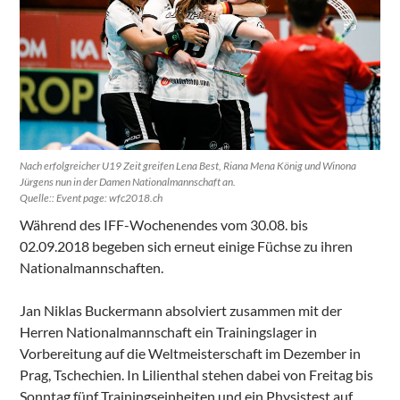
Nach erfolgreicher U19 Zeit greifen Lena Best, Riana Mena König und Winona
Jürgens nun in der Damen Nationalmannschaft an.
Quelle:: Event page: wfc2018.ch
Während des IFF-Wochenendes vom 30.08. bis
02.09.2018 begeben sich erneut einige Füchse zu ihren
Nationalmannschaften.
Jan Niklas Buckermann absolviert zusammen mit der
Herren Nationalmannschaft ein Trainingslager in
Vorbereitung auf die Weltmeisterschaft im Dezember in
Prag, Tschechien. In Lilienthal stehen dabei von Freitag bis
Sonntag fünf Trainingseinheiten und ein Physistest auf