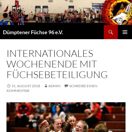
Suchen
Dümptener Füchse 96 e.V.
ZUM
PRIMÄR
INHALT
MENÜ
SPRINGEN
INTERNATIONALES
WOCHENENDE MIT
FÜCHSEBETEILIGUNG
31. AUGUST 2018
ADMIN
SCHREIBE EINEN
KOMMENTAR