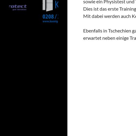
sowie ein Physistest und 
Dies ist das erste Trainin
Mit dabei werden auch Ke
Ebenfalls in Tschechien g
erwartet neben einige Tr