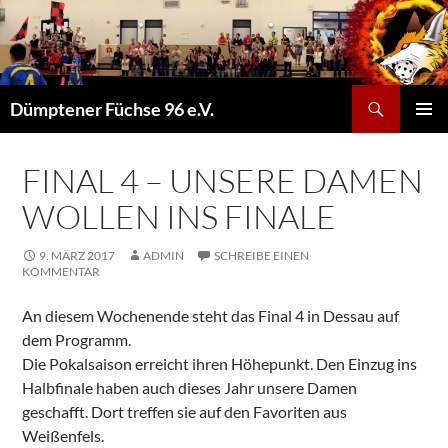
Suchen
Dümptener Füchse 96 e.V.
ZUM
PRIMÄR
INHALT
MENÜ
SPRINGEN
FINAL 4 – UNSERE DAMEN
WOLLEN INS FINALE
9. MÄRZ 2017
ADMIN
SCHREIBE EINEN
KOMMENTAR
An diesem Wochenende steht das Final 4 in Dessau auf
dem Programm.
Die Pokalsaison erreicht ihren Höhepunkt. Den Einzug ins
Halbfinale haben auch dieses Jahr unsere Damen
geschafft. Dort treffen sie auf den Favoriten aus
Weißenfels.