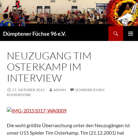
Suchen
Dümptener Füchse 96 e.V.
ZUM
PRIMÄR
INHALT
MENÜ
SPRINGEN
NEUZUGANG TIM
OSTERKAMP IM
INTERVIEW
17. OKTOBER 2015
ADMIN
SCHREIBE EINEN
KOMMENTAR
Die wohl größte Überraschung unter den Neuzugängen ist
unser U15 Spieler Tim Osterkamp. Tim (21.12.2001) hat