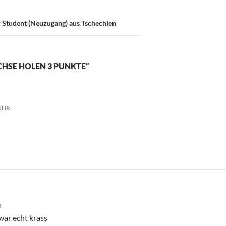
r Student (Neuzugang) aus Tschechien
CHSE HOLEN 3 PUNKTE“
 UHR
R
war echt krass