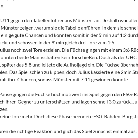
n.
 U11 gegen den Tabellenführer aus Münster ran. Deshalb war allen kl
ünster zeigen, warum sie die Tabelle anführen, in dem sie schnell
 einige gute Chancen und konnten somit in der 5′ min auf 1:2 durc
ckt und schossen in der 9′ min gleich drei Tore zum 1:5.
ulius noch zwei Tore erzielen. Die Füchse gingen mit einem 3:6 Rü
 konnten beide Mannschaften kein Torschießen. Doch als der UHC
. später das 5:8 und leitete die Aufholjagd ein. Die Füchse überna
len. Das Spiel schien zu kippen, doch Julius kassierte eine 2min St
alt ihre Chancen, sodass Münster mit 7:11 gewinnen konnte.
Pause gingen die Füchse hochmotiviert ins Spiel gegen den FSG-R
h ihren Gegner zu unterschätzen und lagen schnell 3:0 zurück. Ju
rzen.
n keine Tore mehr. Doch diese Phase beendete FSG-Rahden-Burgstei
oren die richtige Reaktion und glich das Spiel zunächst einmal aus.