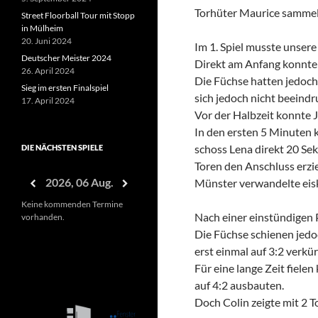
Torhüter Maurice sammel
Street Floorball Tour mit Stopp
in Mülheim
20. Juni 2024
Im 1. Spiel musste unsere
Deutscher Meister 2024
Direkt am Anfang konnte M
26. April 2024
Die Füchse hatten jedoch
Sieg im ersten Finalspiel
sich jedoch nicht beeindru
17. April 2024
Vor der Halbzeit konnte J
In den ersten 5 Minuten
schoss Lena direkt 20 Sek
DIE NÄCHSTEN SPIELE
Toren den Anschluss erzie
2026, 06 Aug.
Münster verwandelte eisk
Keine kommenden Termine
Nach einer einstündigen 
vorhanden.
Die Füchse schienen jedoc
erst einmal auf 3:2 verkü
Für eine lange Zeit fiele
auf 4:2 ausbauten.
Doch Colin zeigte mit 2 T