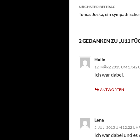
NÄCHSTER BEITRAG
Tomas Joska, ein sympathische
2 GEDANKEN ZU „U11 FÜ
Hallo
12. MÄRZ 2013 UM 17:42
Ich war dabei.
ANTWORTEN
Lena
5. JULI 2013 UM 12:22 UH
Ich war dabei und es 