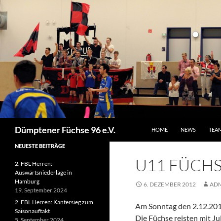
ZUM INHALT SPRINGEN
Suchen
Dümptener Füchse 96 e.V.
HOME
NEWS
TEA
NEUESTE BEITRÄGE
U11 FÜCHS
2. FBL Herren:
Auswärtsniederlage in
Hamburg
6. DEZEMBER 2012
AD
19. September 2024
2. FBL Herren: Kantersieg zum
Am Sonntag den 2.12.2012
Saisonauftakt
Die Füchse reisten mit Ju
5. September 2024