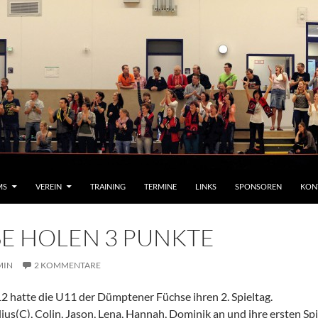
MS
VEREIN
TRAINING
TERMINE
LINKS
SPONSOREN
KON
E HOLEN 3 PUNKTE
MIN
2 KOMMENTARE
 hatte die U11 der Dümptener Füchse ihren 2. Spieltag.
lius(C), Colin, Jason, Lena, Hannah, Dominik an und ihre ersten 