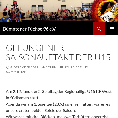
Suchen
Dümptener Füchse 96 e.V.
ZUM
PRIMÄR
INHALT
MENÜ
SPRINGEN
GELUNGENER
SAISONAUFTAKT DER U15
4. DEZEMBER 2012
ADMIN
SCHREIBE EINEN
KOMMENTAR
Am 2.12. fand der 2. Spieltag der Regionalliga U15 KF West
in Südkamen statt.
Aber da wir am 1. Spieltag (23.9.) spielfrei hatten, waren es
unsere ersten beiden Spiele der Saison.
Wir waren mit drei Blöcken und zwei Torhütern angereist.