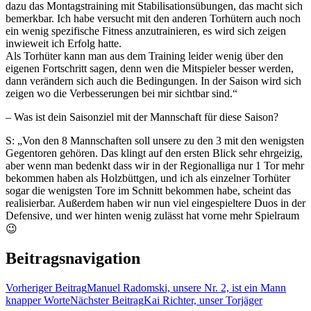
dazu das Montagstraining mit Stabilisationsübungen, das macht sich
bemerkbar. Ich habe versucht mit den anderen Torhütern auch noch
ein wenig spezifische Fitness anzutrainieren, es wird sich zeigen
inwieweit ich Erfolg hatte.
Als Torhüter kann man aus dem Training leider wenig über den
eigenen Fortschritt sagen, denn wen die Mitspieler besser werden,
dann verändern sich auch die Bedingungen. In der Saison wird sich
zeigen wo die Verbesserungen bei mir sichtbar sind.“
– Was ist dein Saisonziel mit der Mannschaft für diese Saison?
S: „Von den 8 Mannschaften soll unsere zu den 3 mit den wenigsten
Gegentoren gehören. Das klingt auf den ersten Blick sehr ehrgeizig,
aber wenn man bedenkt dass wir in der Regionalliga nur 1 Tor mehr
bekommen haben als Holzbüttgen, und ich als einzelner Torhüter
sogar die wenigsten Tore im Schnitt bekommen habe, scheint das
realisierbar. Außerdem haben wir nun viel eingespieltere Duos in der
Defensive, und wer hinten wenig zulässt hat vorne mehr Spielraum
😉
Beitragsnavigation
Vorheriger Beitrag
Manuel Radomski, unsere Nr. 2, ist ein Mann
knapper Worte
Nächster Beitrag
Kai Richter, unser Torjäger