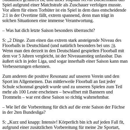
Spiel aufgrund einer Matchstrafe als Zuschauer verfolgen musste.
Vor allem für einen Torhüter ist ein Spiel in dem dass entscheidende
2:1 in der Overtime fällt, extrem spannend, denn man trägt in
solchen Situationen eine immense Verantwortung.
– Was hat dich letzte Saison besonders überrascht?
S: „2 Dinge. Zum einen das extrem stark ansteigende Niveau des
Floorballs in Deutschland (und natürlich besonders bei uns ;)).
Wenn man den derzeit in den Deutschland gespielten Floorball mit
dem vor 5 Jahren vergleicht, ist der Niveauanstieg unfassbar. Das
äußert sich in jeder Liga, und sogar innerhalb einer Saison kann man
Verbesserungen erkennen.
Zum anderen die positive Resonanz auf unseren Verein und den
Sport im Allgemeinen. Das mittlerweile Floorball an fast jeder
Schule schonmal gespielt wurde und zu unseren Spielen zum Teil
mehr als 100 Leute erscheinen – bewaffnet mit Bannern und
Trommeln – war erst diese Saison so richtig wahrnehmbar.
– Wie lief die Vorbereitung für dich auf die erste Saison der Füchse
in der 2ten Bundesliga?
S: „Kurz und knapp: Intensiv! Körperlich bin ich auf jeden Fall fit,
aufgrund einer zusätzlichen Vorbereitung für meine 2te Sportart,