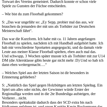
Torwart des Vereins gemeistert. Dadurch konnte er schon viele
Spiele zu Gunsten der Füchse entschieden.
– Wie bist du zum Floorball gekommen?
S: „Das war ungefähr so: „Ey Sepp, probier mal das aus, wir
brauchen da jemanden der mit uns als Torhüter zur Deutschen
Meisterschaft fährt“.
Das war die Kurzform. Ich habe mit ca. 11 Jahren angefangen
Floorball zu spielen, nachdem ich mit Handball aufgehört hatte. Ich
hab mir verschiedene Sportarten angegeguckt, und da damals viele
Leute aus meiner Klasse Floorball spielten, eben auch mal das.
Und schwupp, 3 Wochen später musste ich als Torhüter mit zur U14
DM (die Altersklasse gibts heute gar nicht mehr :D) Und so hab ich
dann eben weitergemacht….“
– Welches Spiel aus der letzten Saison ist dir besonders in
Erinnerung geblieben?
S: „Natürlich das Spiel gegen Holzbüttgen am letzten Spieltag. Ein
Spiel um alles oder nichts, der Gewinner würde Erster der
Regionalliga werden und in die 2te Bundesliga aufsteigen, der
Verlierer…nicht.
Besonders spektakulär dadurch dass der SCD extra bis nach
Südkamen gefahren ist, und unser Kapitän Kevin Buckermann das