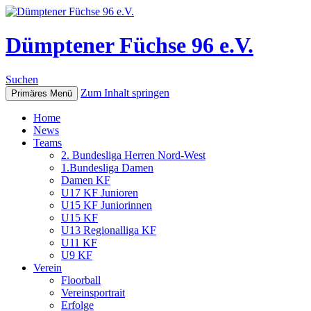
Dümptener Füchse 96 e.V.
Suchen
Zum Inhalt springen
Primäres Menü
Home
News
Teams
2. Bundesliga Herren Nord-West
1.Bundesliga Damen
Damen KF
U17 KF Junioren
U15 KF Juniorinnen
U15 KF
U13 Regionalliga KF
U11 KF
U9 KF
Verein
Floorball
Vereinsportrait
Erfolge