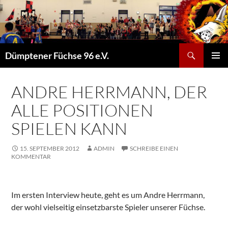
Suchen
Dümptener Füchse 96 e.V.
ZUM
PRIMÄR
INHALT
MENÜ
SPRINGEN
ANDRE HERRMANN, DER
ALLE POSITIONEN
SPIELEN KANN
15. SEPTEMBER 2012
ADMIN
SCHREIBE EINEN
KOMMENTAR
Im ersten Interview heute, geht es um Andre Herrmann,
der wohl vielseitig einsetzbarste Spieler unserer Füchse.