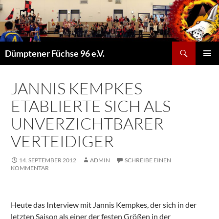
Suchen
Dümptener Füchse 96 e.V.
ZUM
PRIMÄR
INHALT
MENÜ
SPRINGEN
JANNIS KEMPKES
ETABLIERTE SICH ALS
UNVERZICHTBARER
VERTEIDIGER
14. SEPTEMBER 2012
ADMIN
SCHREIBE EINEN
KOMMENTAR
Heute das Interview mit Jannis Kempkes, der sich in der
letzten Saison als einer der festen Größen in der