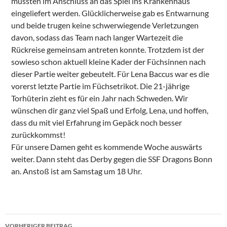
mussten im Anschluss an das Spiel ins Krankenhaus
eingeliefert werden. Glücklicherweise gab es Entwarnung
und beide trugen keine schwerwiegende Verletzungen
davon, sodass das Team nach langer Wartezeit die
Rückreise gemeinsam antreten konnte. Trotzdem ist der
sowieso schon aktuell kleine Kader der Füchsinnen nach
dieser Partie weiter gebeutelt. Für Lena Baccus war es die
vorerst letzte Partie im Füchsetrikot. Die 21-jährige
Torhüterin zieht es für ein Jahr nach Schweden. Wir
wünschen dir ganz viel Spaß und Erfolg, Lena, und hoffen,
dass du mit viel Erfahrung im Gepäck noch besser
zurückkommst!
Für unsere Damen geht es kommende Woche auswärts
weiter. Dann steht das Derby gegen die SSF Dragons Bonn
an. Anstoß ist am Samstag um 18 Uhr.
Beitragsnavigation
VORHERIGER BEITRAG