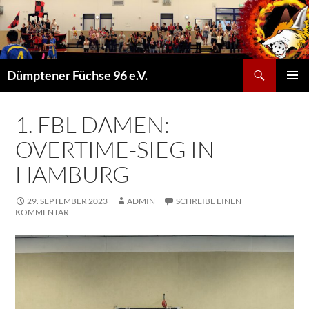
Suchen
Dümptener Füchse 96 e.V.
ZUM
PRIMÄR
INHALT
MENÜ
SPRINGEN
1. FBL DAMEN:
OVERTIME-SIEG IN
HAMBURG
29. SEPTEMBER 2023
ADMIN
SCHREIBE EINEN
KOMMENTAR