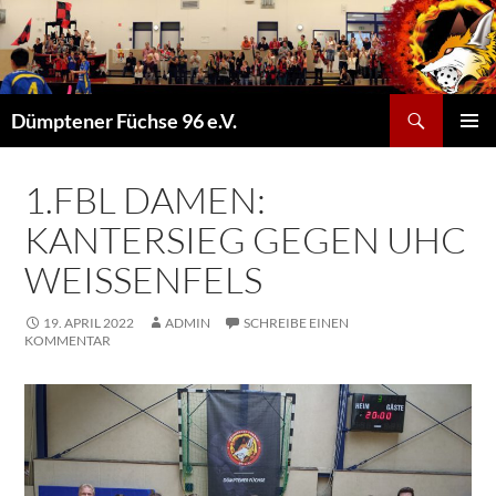
Suchen
Dümptener Füchse 96 e.V.
ZUM
PRIMÄR
INHALT
MENÜ
SPRINGEN
1.FBL DAMEN:
KANTERSIEG GEGEN UHC
WEISSENFELS
19. APRIL 2022
ADMIN
SCHREIBE EINEN
KOMMENTAR