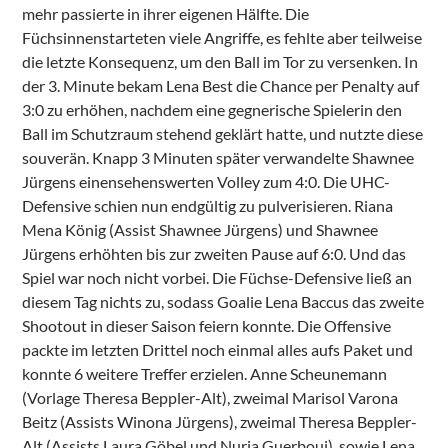
mehr passierte in ihrer eigenen Hälfte. Die
Füchsinnenstarteten viele Angriffe, es fehlte aber teilweise
die letzte Konsequenz, um den Ball im Tor zu versenken. In
der 3. Minute bekam Lena Best die Chance per Penalty auf
3:0 zu erhöhen, nachdem eine gegnerische Spielerin den
Ball im Schutzraum stehend geklärt hatte, und nutzte diese
souverän. Knapp 3 Minuten später verwandelte Shawnee
Jürgens einensehenswerten Volley zum 4:0. Die UHC-
Defensive schien nun endgültig zu pulverisieren. Riana
Mena König (Assist Shawnee Jürgens) und Shawnee
Jürgens erhöhten bis zur zweiten Pause auf 6:0. Und das
Spiel war noch nicht vorbei. Die Füchse-Defensive ließ an
diesem Tag nichts zu, sodass Goalie Lena Baccus das zweite
Shootout in dieser Saison feiern konnte. Die Offensive
packte im letzten Drittel noch einmal alles aufs Paket und
konnte 6 weitere Treffer erzielen. Anne Scheunemann
(Vorlage Theresa Beppler-Alt), zweimal Marisol Varona
Beitz (Assists Winona Jürgens), zweimal Theresa Beppler-
Alt (Assists Laura Göbel und Nuria Guerbouj), sowie Lena