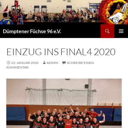
Suchen
Dümptener Füchse 96 e.V.
ZUM
PRIMÄR
INHALT
MENÜ
SPRINGEN
EINZUG INS FINAL4 2020
22. JANUAR 2020
ADMIN
SCHREIBE EINEN
KOMMENTAR