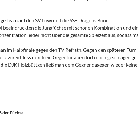
unge Team auf den SV Löwi und die SSF Dragons Bonn.
wi beeindruckten die Jungfüchse mit schönen Kombination und eine
nzentration leider nicht über die gesamte Spielzeit aus, sodass 
an im Halbfinale gegen den TV Refrath. Gegen den späteren Turnier
kurz vor Schluss durch ein Gegentor aber doch noch geschlagen ge
en die DJK Holzbüttgen ließ man dem Gegner dagegen wieder kein
on
8 der Füchse