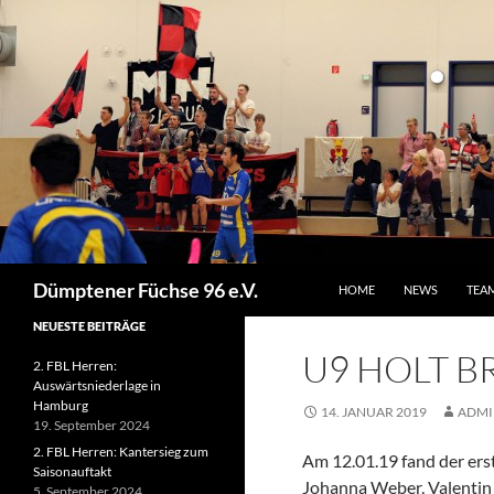
ZUM INHALT SPRINGEN
Suchen
Dümptener Füchse 96 e.V.
HOME
NEWS
TEA
NEUESTE BEITRÄGE
U9 HOLT 
2. FBL Herren:
Auswärtsniederlage in
Hamburg
14. JANUAR 2019
ADMI
19. September 2024
2. FBL Herren: Kantersieg zum
Am 12.01.19 fand der erst
Saisonauftakt
Johanna Weber, Valentin 
5. September 2024