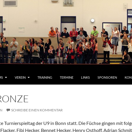
MS
VEREIN
TRAINING
TERMINE
LINKS
SPONSOREN
KON
BRONZE
N
SCHREIBE EINEN KOMMENTAR
e Turnierspieltag der U9 in Bonn statt. Die Füchse gingen mit fo
Flacker, Fibi Hecker, Bennet Hecker, Henry Osthoff, Adrian Schm