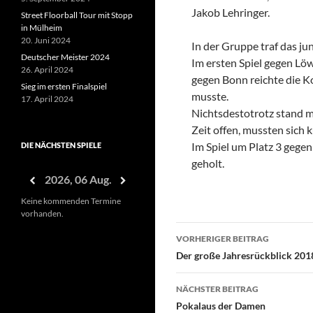
Jakob Lehringer.
Street Floorball Tour mit Stopp
in Mülheim
20. Juni 2024
In der Gruppe traf das j
Deutscher Meister 2024
Im ersten Spiel gegen Lö
26. April 2024
gegen Bonn reichte die Ko
Sieg im ersten Finalspiel
musste.
17. April 2024
Nichtsdestotrotz stand m
Zeit offen, mussten sich 
Im Spiel um Platz 3 geg
DIE NÄCHSTEN SPIELE
geholt.
2026, 06 Aug.
Keine kommenden Termine
vorhanden.
Beitragsnavigati
VORHERIGER BEITRAG
Der große Jahresrückblick 201
NÄCHSTER BEITRAG
Pokalaus der Damen