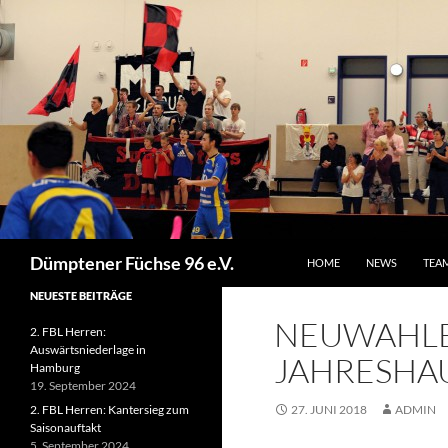
ZUM INHALT SPRINGEN
Suchen
Dümptener Füchse 96 e.V.
HOME
NEWS
TEA
NEUESTE BEITRÄGE
NEUWAHLE
2. FBL Herren:
Auswärtsniederlage in
JAHRESHA
Hamburg
19. September 2024
2. FBL Herren: Kantersieg zum
27. JUNI 2018
ADMIN
Saisonauftakt
5. September 2024