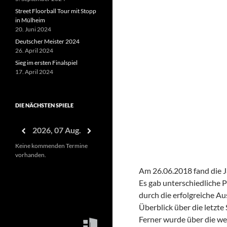
Street Floorball Tour mit Stopp
in Mülheim
20. Juni 2024
Deutscher Meister 2024
26. April 2024
Sieg im ersten Finalspiel
17. April 2024
DIE NÄCHSTEN SPIELE
2026, 07 Aug.
Keine kommenden Termine
vorhanden.
Am 26.06.2018 fand die 
Es gab unterschiedliche P
durch die erfolgreiche A
Überblick über die letzt
Ferner wurde über die wei