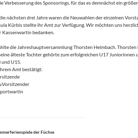
ie Verbesserung des Sponsorings, für das es demnächst ein größer
 die nächsten drei Jahre waren die Neuwahlen der einzelnen Vors
a Kürbis stellte ihr Amt zur Verfügung. Wir möchten uns herzlichst
er Kassenwartin bedanken.
hlte die Jahreshauptversammlung Thorsten Heimbach. Thorsten ha
3, seine älteste Tochter gehörte zum erfolgreichen U17 Juniorinn
3 und U15.
ihrem Amt bestätigt:
rsitzende
v.Vorsitzender
Sportwartin
on
ommerferienspiele der Füchse