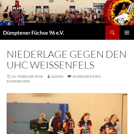
Suchen
Dümptener Füchse 96 e.V.
ZUM
PRIMÄR
INHALT
MENÜ
SPRINGEN
NIEDERLAGE GEGEN DEN
UHC WEISSENFELS
26. FEBRUAR 2018
ADMIN
SCHREIBE EINEN
KOMMENTAR