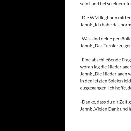
sein Land bei so einem Tu
-Die WM liegt nun mitten 
Janni: „Ich habe das nor
-Was sind deine persönli
Janni: „Das Turnier zu ge
-Eine abschließende Frage
woran lag die Niederlage
Janni: „Die Niederlagen w
in den letzten Spielen le
ausgegangen. Ich hoffe, d
-Danke, dass du dir Zeit
Janni: „Vielen Dank und l