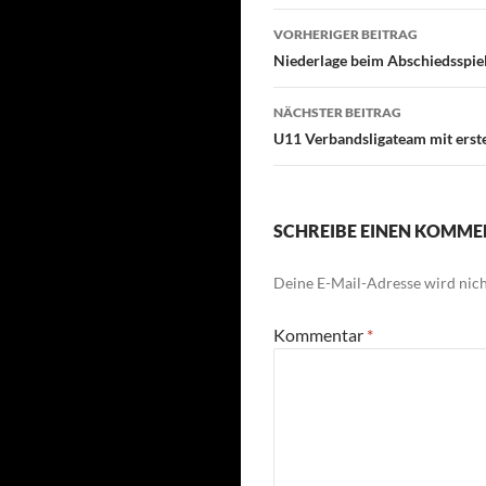
Beitragsnavigati
VORHERIGER BEITRAG
Niederlage beim Abschiedsspie
NÄCHSTER BEITRAG
U11 Verbandsligateam mit erst
SCHREIBE EINEN KOMM
Deine E-Mail-Adresse wird nicht
Kommentar
*