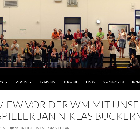
MS
VEREIN
TRAINING
TERMINE
LINKS
SPONSOREN
KON
VIEW VOR DER WM MIT UNS
PIELER JAN NIKLAS BUCKE
MIN
SCHREIBE EINEN KOMMENTAR