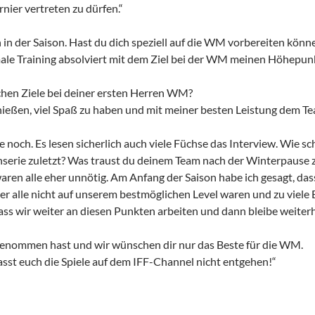
rnier vertreten zu dürfen.“
in der Saison. Hast du dich speziell auf die WM vorbereiten könn
male Training absolviert mit dem Ziel bei der WM meinen Höhepunk
chen Ziele bei deiner ersten Herren WM?
nießen, viel Spaß zu haben und mit meiner besten Leistung dem Te
 noch. Es lesen sicherlich auch viele Füchse das Interview. Wie sc
nserie zuletzt? Was traust du deinem Team nach der Winterpause 
aren alle eher unnötig. Am Anfang der Saison habe ich gesagt, das
ider alle nicht auf unserem bestmöglichen Level waren und zu viele 
ass wir weiter an diesen Punkten arbeiten und dann bleibe weiterh
 genommen hast und wir wünschen dir nur das Beste für die WM.
asst euch die Spiele auf dem IFF-Channel nicht entgehen!“