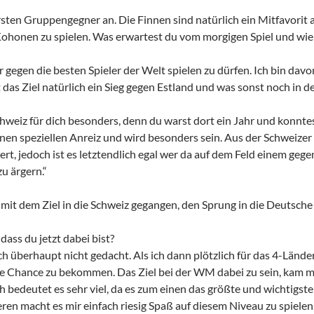
sten Gruppengegner an. Die Finnen sind natürlich ein Mitfavorit au
ohonen zu spielen. Was erwartest du vom morgigen Spiel und wie s
hr gegen die besten Spieler der Welt spielen zu dürfen. Ich bin dav
st das Ziel natürlich ein Sieg gegen Estland und was sonst noch in 
Schweiz für dich besonders, denn du warst dort ein Jahr und konntes
einen speziellen Anreiz und wird besonders sein. Aus der Schweize
t, jedoch ist es letztendlich egal wer da auf dem Feld einem geg
u ärgern.“
h mit dem Ziel in die Schweiz gegangen, den Sprung in die Deutsch
dass du jetzt dabei bist?
ch überhaupt nicht gedacht. Als ich dann plötzlich für das 4-Län
ese Chance zu bekommen. Das Ziel bei der WM dabei zu sein, kam m
h bedeutet es sehr viel, da es zum einen das größte und wichtigste 
en macht es mir einfach riesig Spaß auf diesem Niveau zu spielen. 