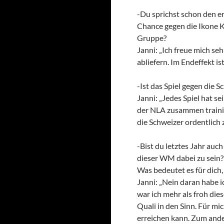
-Du sprichst schon den er
Chance gegen die Ikone K
Gruppe?
Janni: „Ich freue mich se
abliefern. Im Endeffekt i
-Ist das Spiel gegen die 
Janni: „Jedes Spiel hat s
der NLA zusammen trainier
die Schweizer ordentlich z
-Bist du letztes Jahr auc
dieser WM dabei zu sein?
Was bedeutet es für dich, 
Janni: „Nein daran habe i
war ich mehr als froh di
Quali in den Sinn. Für mic
erreichen kann. Zum ander