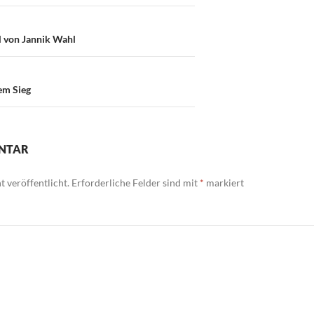
on
l von Jannik Wahl
em Sieg
ENTAR
 veröffentlicht.
Erforderliche Felder sind mit
*
markiert