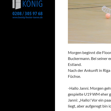
Morgen beginnt die Floor
Buckermann. Bei seiner er
Estland.
Nach der Ankunft in Riga
Füchse.
-Hallo Janni. Morgen geht
gespielte U19 WM eher g
Janni: „Hallo! Vor ein pa
liegt, aber aufgeregt bin 