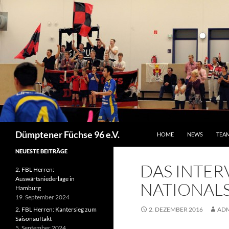
ZUM INHALT SPRINGEN
Suchen
Dümptener Füchse 96 e.V.
HOME
NEWS
TEA
NEUESTE BEITRÄGE
DAS INTER
2. FBL Herren:
Auswärtsniederlage in
NATIONALS
Hamburg
19. September 2024
2. FBL Herren: Kantersieg zum
2. DEZEMBER 2016
AD
Saisonauftakt
5. September 2024