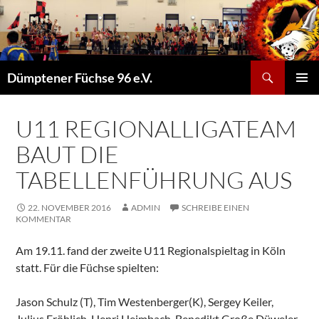
Suchen
Dümptener Füchse 96 e.V.
ZUM
PRIMÄR
INHALT
MENÜ
SPRINGEN
U11 REGIONALLIGATEAM
BAUT DIE
TABELLENFÜHRUNG AUS
22. NOVEMBER 2016
ADMIN
SCHREIBE EINEN
KOMMENTAR
Am 19.11. fand der zweite U11 Regionalspieltag in Köln
statt. Für die Füchse spielten:
Jason Schulz (T), Tim Westenberger(K), Sergey Keiler,
Julius Fröhlich, Henri Heimbach, Benedikt Große Düweler,