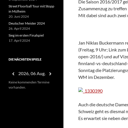
Die Saison 2016/2017 geh
Street Floorball Tour mit Stopp
Zusammenzug zu treffen 
in Mülheim
Mit dabei sind auch zwei
20. Juni 2024
Deutscher Meister 2024
26. April 2024
Sieg im ersten Finalspiel
17. April 2024
Jan Niklas Buckermann re
(Freitag, 9 Uhr; Link zu
open-2016/) und auf Vize
DIE NÄCHSTEN SPIELE
finnland-vs-deutschland-
Sonntag die Platzierungs
2026, 06 Aug.
WM im Dezember.
Keine kommenden Termine
vorhanden.
Auch die deutsche Damen 
Schweiz geht es diesmal 
Es erwartet sie neben de