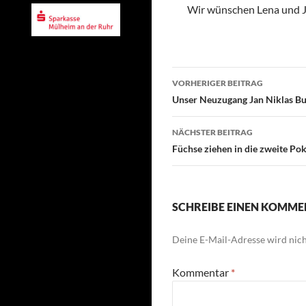
Wir wünschen Lena und Ja
Beitragsnavigati
VORHERIGER BEITRAG
Unser Neuzugang Jan Niklas B
NÄCHSTER BEITRAG
Füchse ziehen in die zweite Po
SCHREIBE EINEN KOMM
Deine E-Mail-Adresse wird nicht
Kommentar
*