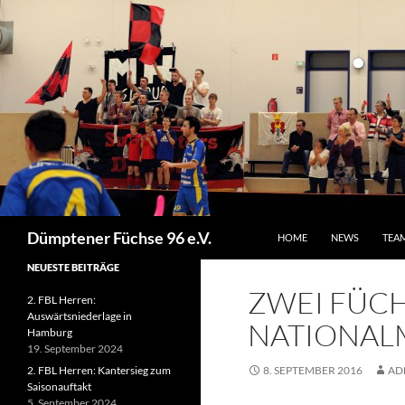
ZUM INHALT SPRINGEN
Suchen
Dümptener Füchse 96 e.V.
HOME
NEWS
TEA
NEUESTE BEITRÄGE
ZWEI FÜC
2. FBL Herren:
Auswärtsniederlage in
NATIONAL
Hamburg
19. September 2024
2. FBL Herren: Kantersieg zum
8. SEPTEMBER 2016
AD
Saisonauftakt
5. September 2024