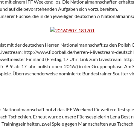
t mit einem IFF Weekend los. Die Nationalmannschaften erhalten
und auf die bevorstehenden Aufgaben sich vorzubereiten.
 unserer Füchse, die in den jeweiligen deutschen A Nationalmanns
ist mit der deutschen Herren Nationalmannschaft zu den Polish 
m Livestream: http://www.floorball.de/herren-i-livestream-deuts
weltmeister Finnland (Freitag, 17 Uhr; Link zum Livestream: http
fr-9-9-ab-17-uhr-polish-open-2016/) in der Gruppenphase. Am Sa
spiele. Überraschenderweise nominierte Bundestrainer Soutter vie
Nationalmannschaft nutzt das IFF Weekend für weitere Testspie
nach Tschechien. Erneut wurde unsere Füchsespielerin Lena Best n
n Trainingseinheiten, zwei Spiele gegen Mannschaften aus Tschech