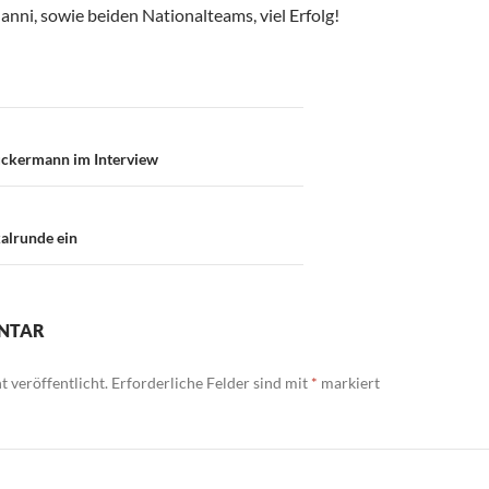
nni, sowie beiden Nationalteams, viel Erfolg!
on
uckermann im Interview
kalrunde ein
ENTAR
 veröffentlicht.
Erforderliche Felder sind mit
*
markiert