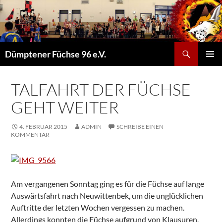
Suchen
Dümptener Füchse 96 e.V.
ZUM
PRIMÄR
INHALT
MENÜ
SPRINGEN
TALFAHRT DER FÜCHSE
GEHT WEITER
4. FEBRUAR 2015
ADMIN
SCHREIBE EINEN
KOMMENTAR
Am vergangenen Sonntag ging es für die Füchse auf lange
Auswärtsfahrt nach Neuwittenbek, um die unglücklichen
Auftritte der letzten Wochen vergessen zu machen.
Allerdings konnten die Füchse aufgrund von Klausuren,