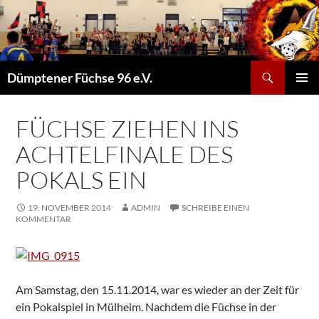
Suchen
Dümptener Füchse 96 e.V.
ZUM
PRIMÄR
INHALT
MENÜ
SPRINGEN
FÜCHSE ZIEHEN INS
ACHTELFINALE DES
POKALS EIN
19. NOVEMBER 2014
ADMIN
SCHREIBE EINEN
KOMMENTAR
Am Samstag, den 15.11.2014, war es wieder an der Zeit für
ein Pokalspiel in Mülheim. Nachdem die Füchse in der