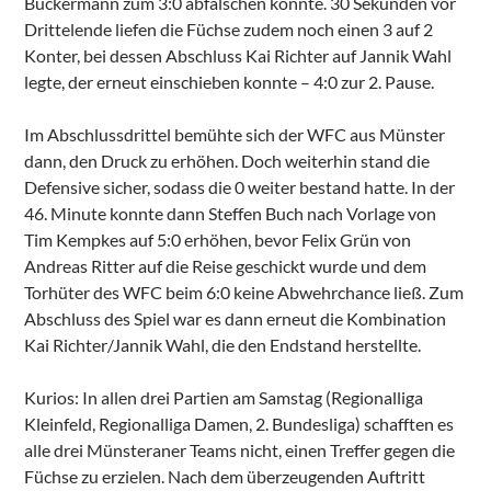
Buckermann zum 3:0 abfälschen konnte. 30 Sekunden vor
Drittelende liefen die Füchse zudem noch einen 3 auf 2
Konter, bei dessen Abschluss Kai Richter auf Jannik Wahl
legte, der erneut einschieben konnte – 4:0 zur 2. Pause.
Im Abschlussdrittel bemühte sich der WFC aus Münster
dann, den Druck zu erhöhen. Doch weiterhin stand die
Defensive sicher, sodass die 0 weiter bestand hatte. In der
46. Minute konnte dann Steffen Buch nach Vorlage von
Tim Kempkes auf 5:0 erhöhen, bevor Felix Grün von
Andreas Ritter auf die Reise geschickt wurde und dem
Torhüter des WFC beim 6:0 keine Abwehrchance ließ. Zum
Abschluss des Spiel war es dann erneut die Kombination
Kai Richter/Jannik Wahl, die den Endstand herstellte.
Kurios: In allen drei Partien am Samstag (Regionalliga
Kleinfeld, Regionalliga Damen, 2. Bundesliga) schafften es
alle drei Münsteraner Teams nicht, einen Treffer gegen die
Füchse zu erzielen. Nach dem überzeugenden Auftritt