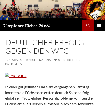
Suchen
Dümptener Füchse 96 e.V.
ZUM
PRIMÄR
INHALT
MENÜ
SPRINGEN
DEUTLICHER ERFOLG
GEGEN DEN WFC
1. NOVEMBER 2013
ADMIN
SCHREIBE EINEN
KOMMENTAR
In einer gut gefüllten Halle am vergangenen Samstag
konnten die Füchse den ersten deutlich Saisonerfolg
einfahren. Trotz einiger Personalprobleme konnten die
Füchse erneut 3 Reihen aufbieten. Nach dem gewohnte