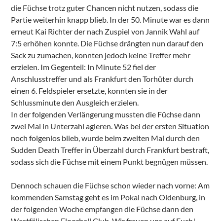
die Füchse trotz guter Chancen nicht nutzen, sodass die
Partie weiterhin knapp blieb. In der 50. Minute war es dann
erneut Kai Richter der nach Zuspiel von Jannik Wahl auf
7:5 erhöhen konnte. Die Füchse drängten nun darauf den
Sack zu zumachen, konnten jedoch keine Treffer mehr
erzielen. Im Gegenteil: In Minute 52 fiel der
Anschlusstreffer und als Frankfurt den Torhüter durch
einen 6. Feldspieler ersetzte, konnten sie in der
Schlussminute den Ausgleich erzielen.
In der folgenden Verlängerung mussten die Füchse dann
zwei Mal in Unterzahl agieren. Was bei der ersten Situation
noch folgenlos blieb, wurde beim zweiten Mal durch den
Sudden Death Treffer in Überzahl durch Frankfurt bestraft,
sodass sich die Füchse mit einem Punkt begnügen müssen.
Dennoch schauen die Füchse schon wieder nach vorne: Am
kommenden Samstag geht es im Pokal nach Oldenburg, in
der folgenden Woche empfangen die Füchse dann den
Westfälischen Floorball Club. Wir freuen uns auf Euch!