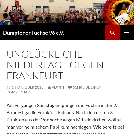
Suchen
Dümptener Füchse 96 e.V.
ZUM
PRIMÄR
INHALT
MENÜ
SPRINGEN
UNGLÜCKLICHE
NIEDERLAGE GEGEN
FRANKFURT
14. OKTOBER 2013
ADMIN
SCHREIBE EINEN
KOMMENTAR
Am vergangen Samstag empfingen die Füchse in der 2.
Bundesliga die Frankfurt Falcons. Nach den ersten 3
Punkten aus der Vorwoche gegen Mittelnkirchen wollte
man vor heimischem Publikum nachlegen. Wie bereits bei
den ersten Saisonauftritten konnten drei Reihen