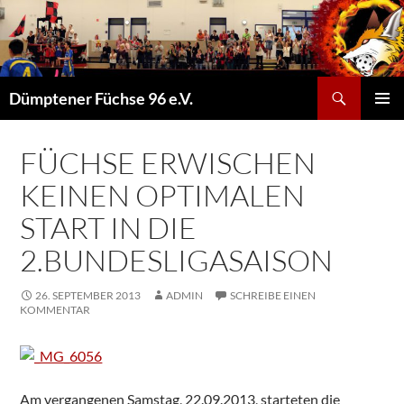
Suchen
Dümptener Füchse 96 e.V.
ZUM
PRIMÄR
INHALT
MENÜ
SPRINGEN
FÜCHSE ERWISCHEN
KEINEN OPTIMALEN
START IN DIE
2.BUNDESLIGASAISON
26. SEPTEMBER 2013
ADMIN
SCHREIBE EINEN
KOMMENTAR
Am vergangenen Samstag, 22.09.2013, starteten die