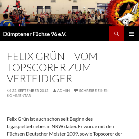
Suchen
Dümptener Füchse 96 e.V.
ZUM
PRIMÄR
INHALT
MENÜ
SPRINGEN
FELIX GRÜN – VOM
TOPSCORER ZUM
VERTEIDIGER
25. SEPTEMBER 2012
ADMIN
SCHREIBE EINEN
KOMMENTAR
Felix Grün ist auch schon seit Beginn des
Ligaspielbetriebes in NRW dabei. Er wurde mit den
Füchsen Deutscher Meister 2009, sowie Topscorer der