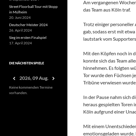
Am vergangenen Wochenend
Street Floorball Tour mit Stopp
das Team aus Köln traf.
in Mülheim
20. Juni 2024
Trotz einiger personeller
Deutscher Meister 2024
26. April 2024
gab, sodass erst mit etw
Sieg im ersten Finalspiel
lautstark vom Supporters
17. April 2024
Mit den Köpfen noch in 
konnte sich das Team all
DIE NÄCHSTEN SPIELE
hinnehmen. Es folgten wüt
Tor wurde den Füchsen je
2026, 09 Aug.
Tribüne verwiesen wurde.
Keine kommenden Termine
vorhanden.
In der Pause nahm sich di
heraus gespielten Toren 
Köln aufgrund einer Unac
Mit einem Unentschieden s
emotionsgeladen wurde. D