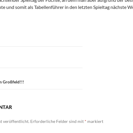
nte und somit als Tabellenführer in den letzten Spieltag nächste 
on
m Großfeld!!!
ENTAR
 veröffentlicht.
Erforderliche Felder sind mit
*
markiert