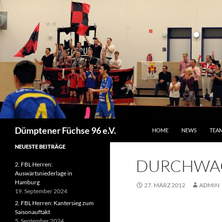
ZUM INHALT SPRINGEN
Suchen
Dümptener Füchse 96 e.V.
HOME
NEWS
TEA
NEUESTE BEITRÄGE
DURCHWAC
2. FBL Herren:
Auswärtsniederlage in
Hamburg
27. MÄRZ 2012
ADMIN
19. September 2024
2. FBL Herren: Kantersieg zum
Saisonauftakt
5. September 2024