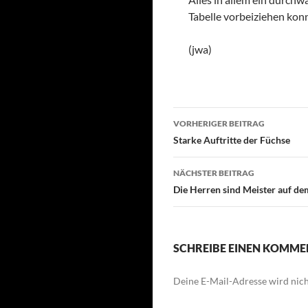
Tabelle vorbeiziehen kon
(jwa)
Beitragsnavigati
VORHERIGER BEITRAG
Starke Auftritte der Füchse
NÄCHSTER BEITRAG
Die Herren sind Meister auf de
SCHREIBE EINEN KOMM
Deine E-Mail-Adresse wird nicht