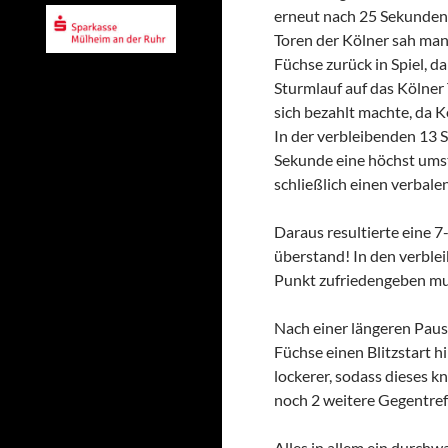
erneut nach 25 Sekunden 
Toren der Kölner sah man 
Füchse zurück in Spiel, 
Sturmlauf auf das Kölner
sich bezahlt machte, da 
In der verbleibenden 13 
Sekunde eine höchst umst
schließlich einen verbale
Daraus resultierte eine 
überstand! In den verble
Punkt zufriedengeben mu
Nach einer längeren Pause
Füchse einen Blitzstart h
lockerer, sodass dieses k
noch 2 weitere Gegentreff
Alles in allem ein durch