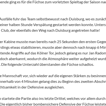
e ging es für die Füchse zum vorletzten Spieltag der Saison na
 Ausfälle fuhr das Team selbstbewusst nach Duisburg, wo es zunäc
a einer halben Stunde Verspätung gestartet werden konnte. Unter
 Club, der ebenfalls den Weg nach Duisburg angetreten hatte!
der Kabine musste man bereits nach 25 Sekunden den ersten Gege
erdings etwas stabilisieren, musste aber dennoch nach knapp 6 Mi
ende Angriffe auf das Kölner Tor, jedoch gelang es nur Jan Radom
doch aberkannt, wodurch die Atmosphäre weiter aufgeheizt wurde
 Die folgende Unterzahl überstanden die Füchse schadlos.
e Mannschaft vor, sich wieder auf die eigenen Stärken zu besinnen 
innerhalb von 4 Minuten gelang dies zu Beginn des zweiten Abschn
htsamkeit in der Defensive ausgleichen.
tartete die Partie also ins letzte Drittel, welches vor allem durc
ie eigentlich bisher bombensichere Defensive der Füchse leistete