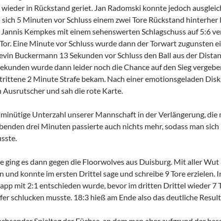
wieder in Rückstand geriet. Jan Radomski konnte jedoch ausgleic
sich 5 Minuten vor Schluss einem zwei Tore Rückstand hinterher la
da Jannis Kempkes mit einem sehenswerten Schlagschuss auf 5:6 ve
 Tor. Eine Minute vor Schluss wurde dann der Torwart zugunsten e
Kevin Buckermann 13 Sekunden vor Schluss den Ball aus der Distan
Sekunden wurde dann leider noch die Chance auf den Sieg vergebe
rittene 2 Minute Strafe bekam. Nach einer emotionsgeladen Diskus
n Ausrutscher und sah die rote Karte.
7-minütige Unterzahl unserer Mannschaft in der Verlängerung, di
ibenden drei Minuten passierte auch nichts mehr, sodass man sich
sste.
 ging es dann gegen die Floorwolves aus Duisburg. Mit aller Wut 
in und konnte im ersten Drittel sage und schreibe 9 Tore erzielen. 
napp mit 2:1 entschieden wurde, bevor im dritten Drittel wieder 7
er schlucken musste. 18:3 hieß am Ende also das deutliche Result
wachsender Spieltag der Füchse, an dem man aber aufgrund der bess