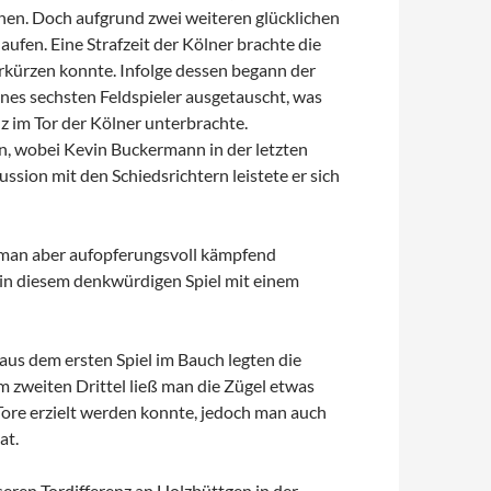
hen. Doch aufgrund zwei weiteren glücklichen
ufen. Eine Strafzeit der Kölner brachte die
rkürzen konnte. Infolge dessen begann der
ines sechsten Feldspieler ausgetauscht, was
z im Tor der Kölner unterbrachte.
n, wobei Kevin Buckermann in der letzten
sion mit den Schiedsrichtern leistete er sich
e man aber aufopferungsvoll kämpfend
 in diesem denkwürdigen Spiel mit einem
aus dem ersten Spiel im Bauch legten die
Im zweiten Drittel ließ man die Zügel etwas
 Tore erzielt werden konnte, jedoch man auch
at.
eren Tordifferenz an Holzbüttgen in der