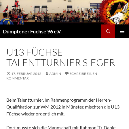
Suchen
Dümptener Füchse 96 e.V.
ZUM
PRIMÄR
INHALT
MENÜ
SPRINGEN
U13 FÜCHSE
TALENTTURNIER SIEGER
17. FEBRUAR 2012
ADMIN
SCHREIBE EINEN
KOMMENTAR
Beim Talentturnier, im Rahmenprogramm der Herren-
Qualifikation zur WM 2012 in Münster, mischten die U13
Füchse wieder ordentlich mit.
Dort musste sich die Mannschaft mit Rahmon(T), Daniel,