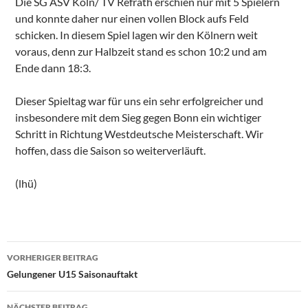
Die SG ASV Köln/ TV Refrath erschien nur mit 5 Spielern
und konnte daher nur einen vollen Block aufs Feld
schicken. In diesem Spiel lagen wir den Kölnern weit
voraus, denn zur Halbzeit stand es schon 10:2 und am
Ende dann 18:3.
Dieser Spieltag war für uns ein sehr erfolgreicher und
insbesondere mit dem Sieg gegen Bonn ein wichtiger
Schritt in Richtung Westdeutsche Meisterschaft. Wir
hoffen, dass die Saison so weiterverläuft.
(lhü)
Beitragsnavigation
VORHERIGER BEITRAG
Gelungener U15 Saisonauftakt
NÄCHSTER BEITRAG