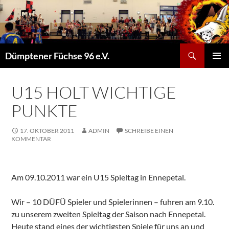
Suchen
Dümptener Füchse 96 e.V.
ZUM
PRIMÄR
INHALT
MENÜ
SPRINGEN
U15 HOLT WICHTIGE
PUNKTE
17. OKTOBER 2011
ADMIN
SCHREIBE EINEN
KOMMENTAR
Am 09.10.2011 war ein U15 Spieltag in Ennepetal.
Wir – 10 DÜFÜ Spieler und Spielerinnen – fuhren am 9.10.
zu unserem zweiten Spieltag der Saison nach Ennepetal.
Heute stand eines der wichtigsten Spiele für uns an und