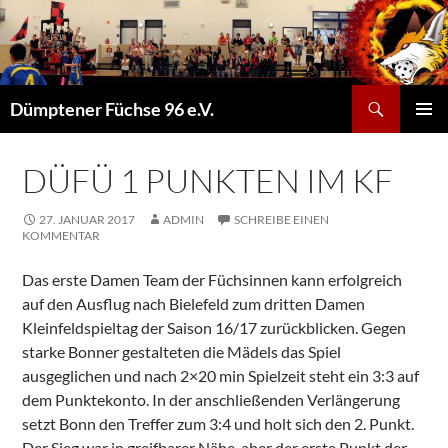
Suchen
Dümptener Füchse 96 e.V.
ZUM
PRIMÄR
INHALT
MENÜ
SPRINGEN
DÜFÜ 1 PUNKTEN IM KF
27. JANUAR 2017
ADMIN
SCHREIBE EINEN
KOMMENTAR
Das erste Damen Team der Füchsinnen kann erfolgreich
auf den Ausflug nach Bielefeld zum dritten Damen
Kleinfeldspieltag der Saison 16/17 zurückblicken. Gegen
starke Bonner gestalteten die Mädels das Spiel
ausgeglichen und nach 2×20 min Spielzeit steht ein 3:3 auf
dem Punktekonto. In der anschließenden Verlängerung
setzt Bonn den Treffer zum 3:4 und holt sich den 2. Punkt.
Der Sieg war in greifbarer Nähe, aber der erste Punkt der