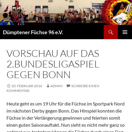
Suchen
Dümptener Füchse 96 e.V.
ZUM
PRIMÄR
INHALT
MENÜ
SPRINGEN
VORSCHAU AUF DAS
2.BUNDESLIGASPIEL
GEGEN BONN
20. FEBRUAR 2016
ADMIN
SCHREIBE EINEN
KOMMENTAR
Heute geht es um 19 Uhr für die Füchse im Sportpark Nord
im nächsten Derby gegen Bonn. Das Hinspiel konnten die
Füchse in der Verlängerung gewinnen und feierten somit
einen guten Saisonauftakt. Nun sieht es nicht mehr ganz so
optimal aus, trotzdem können die Füchse durch einen Sieg