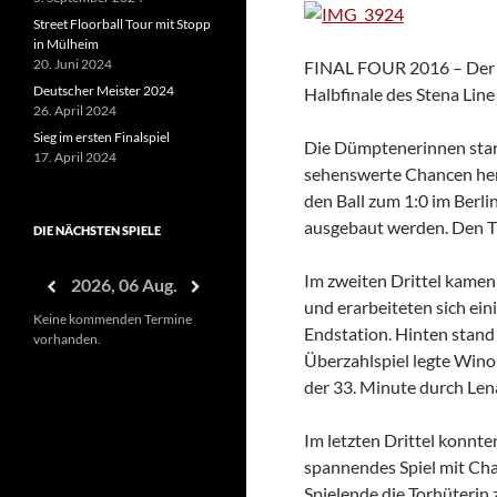
Street Floorball Tour mit Stopp
in Mülheim
20. Juni 2024
FINAL FOUR 2016 – Der Tr
Deutscher Meister 2024
Halbfinale des Stena Lin
26. April 2024
Sieg im ersten Finalspiel
Die Dümptenerinnen start
17. April 2024
sehenswerte Chancen hera
den Ball zum 1:0 im Berli
ausgebaut werden. Den Tr
DIE NÄCHSTEN SPIELE
Im zweiten Drittel kamen 
2026, 06 Aug.
und erarbeiteten sich ei
Keine kommenden Termine
Endstation. Hinten stand
vorhanden.
Überzahlspiel legte Winon
der 33. Minute durch Len
Im letzten Drittel konnte
spannendes Spiel mit Chan
Spielende die Torhüterin 