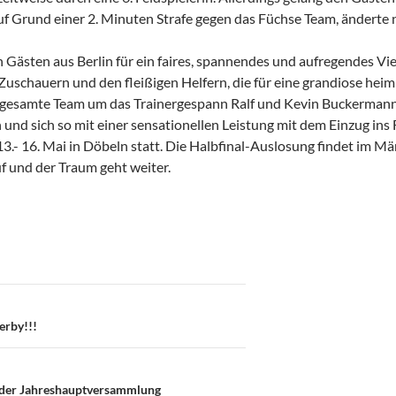
auf Grund einer 2. Minuten Strafe gegen das Füchse Team, änderte
Gästen aus Berlin für ein faires, spannendes und aufregendes Vier
Zuschauern und den fleißigen Helfern, die für eine grandiose hei
 gesamte Team um das Trainergespann Ralf und Kevin Buckermann h
 und sich so mit einer sensationellen Leistung mit dem Einzug ins 
3.- 16. Mai in Döbeln statt. Die Halbfinal-Auslosung findet im M
uf und der Traum geht weiter.
on
erby!!!
 der Jahreshauptversammlung