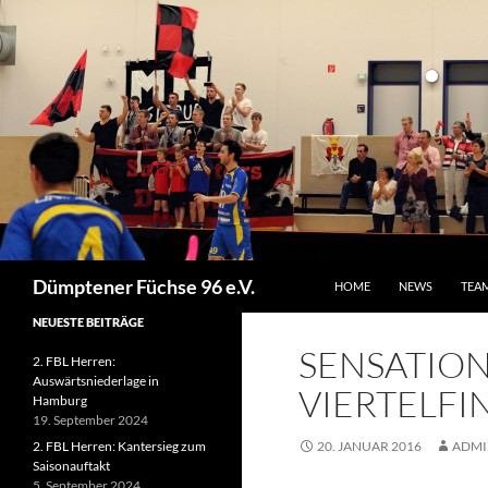
ZUM INHALT SPRINGEN
Suchen
Dümptener Füchse 96 e.V.
HOME
NEWS
TEA
NEUESTE BEITRÄGE
SENSATION
2. FBL Herren:
Auswärtsniederlage in
VIERTELFI
Hamburg
19. September 2024
2. FBL Herren: Kantersieg zum
20. JANUAR 2016
ADMI
Saisonauftakt
5. September 2024