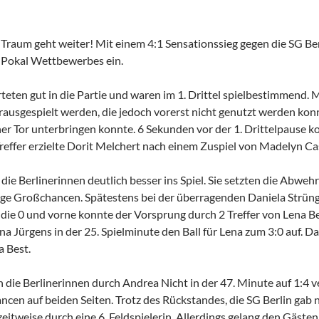
aum geht weiter! Mit einem 4:1 Sensationssieg gegen die SG Ber
e Pokal Wettbewerbes ein.
eten gut in die Partie und waren im 1. Drittel spielbestimmend. 
usgespielt werden, die jedoch vorerst nicht genutzt werden konnt
ner Tor unterbringen konnte. 6 Sekunden vor der 1. Drittelpause k
effer erzielte Dorit Melchert nach einem Zuspiel von Madelyn Cas
die Berlinerinnen deutlich besser ins Spiel. Sie setzten die Abw
nige Großchancen. Spätestens bei der überragenden Daniela Strün
 die 0 und vorne konnte der Vorsprung durch 2 Treffer von Lena B
a Jürgens in der 25. Spielminute den Ball für Lena zum 3:0 auf. Das
a Best.
n die Berlinerinnen durch Andrea Nicht in der 47. Minute auf 1:4 v
cen auf beiden Seiten. Trotz des Rückstandes, die SG Berlin gab n
zeitweise durch eine 6. Feldspielerin. Allerdings gelang den Gästen