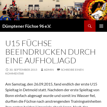
Suchen
Dümptener Füchse 96 e.V.
ZUM
PRIMÄR
INHALT
MENÜ
SPRINGEN
U15 FÜCHSE
BEEINDRUCKEN DURCH
EINE AUFHOLJAGD
30. SEPTEMBER 2015
ADMIN
SCHREIBE EINEN
KOMMENTAR
Am Samstag, den 26.09.2015, fand endlich der erste U15
Spieltag in Detmold statt. Nachdem der erste Spieltag von
Bonn einfach abgesagt wurde und somit ins Wasser fiel,
durften die Füchse nach anstrengenden Trainingseinheiten
ihre ersten beiden Ligaspiele absolvieren. Nach der